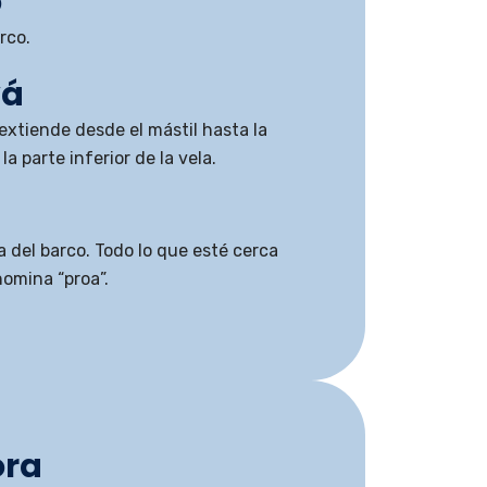
o
rco.
vá
extiende desde el mástil hasta la
a parte inferior de la vela.
a del barco. Todo lo que esté cerca
nomina “proa”.
ora